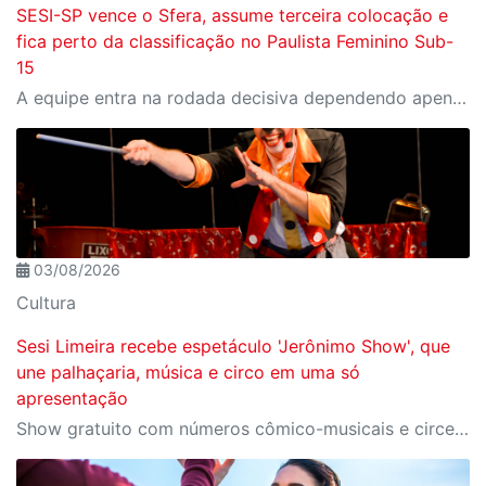
SESI-SP vence o Sfera, assume terceira colocação e
fica perto da classificação no Paulista Feminino Sub-
15
A equipe entra na rodada decisiva dependendo apenas de seus próprios resultados para avançar ao mata-mata
03/08/2026
Cultura
Sesi Limeira recebe espetáculo 'Jerônimo Show', que
une palhaçaria, música e circo em uma só
apresentação
Show gratuito com números cômico-musicais e circenses acontece no dia 15/08, sábado, às 16h, no CAT Sesi Limeira