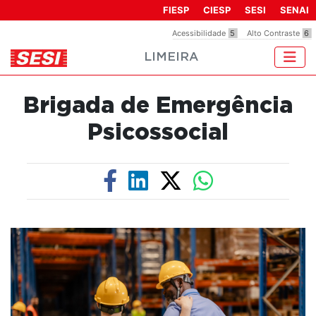
Observação:
FIESP
CIESP
SESI
SENAI
este
Acessibilidade
5
Alto Contraste
6
site
LIMEIRA
inclui
um
sistema
Brigada de Emergência
de
acessibilidade.
Psicossocial