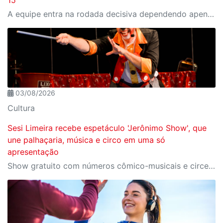
15
A equipe entra na rodada decisiva dependendo apenas de seus próprios resultados para avançar ao mata-mata
03/08/2026
Cultura
Sesi Limeira recebe espetáculo 'Jerônimo Show', que
une palhaçaria, música e circo em uma só
apresentação
Show gratuito com números cômico-musicais e circenses acontece no dia 15/08, sábado, às 16h, no CAT Sesi Limeira