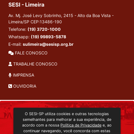
SESI - Limeira
Av. Mj. José Levy Sobrinho, 2415 - Alto da Boa Vista -
Limeira/SP
CEP:13486-190
Telefone:
(19) 3720-1000
Whatsapp:
(19) 99893-5878
E-mail:
sulimeira@sesisp.org.br
FALE CONOSCO
TRABALHE CONOSCO
IMPRENSA
OUVIDORIA
INSTITUCIONAL
O SESI-SP utiliza cookies e outras tecnologias
TRANSMISSÃO ON-LINE
semelhantes para melhorar a sua experiência, de
EDITORA SESI-SP
acordo com a nossa
Política de Privacidade
e, ao
CONSULTA AO ACERVO
continuar navegando, você concorda com estas