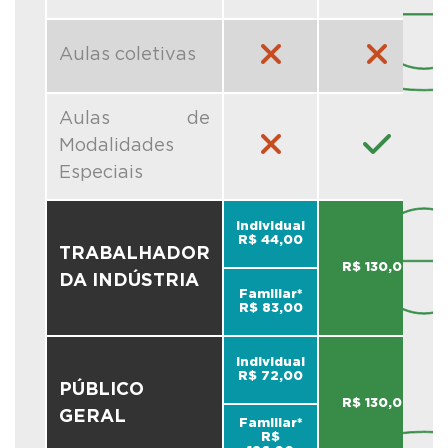
Aulas coletivas
Aulas de
Modalidades
Especiais
Individual
R$ 44,00
TRABALHADOR
R$ 130,00
DA INDÚSTRIA
Familiar*
R$ 83,00
Individual
R$ 72,00
PÚBLICO
R$ 130,00
GERAL
Familiar*
R$