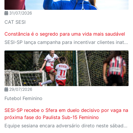
31/07/2026
CAT SESI
Constância é o segredo para uma vida mais saudável
SESI-SP lança campanha para incentivar clientes inativos a retomarem a prática de atividades físicas, esporte e lazer com benefícios exclusivos
29/07/2026
Futebol Feminino
SESI-SP recebe o Sfera em duelo decisivo por vaga na
próxima fase do Paulista Sub-15 Feminino
Equipe sesiana encara adversário direto neste sábado (1º), em Rio Claro, pela penúltima rodada da fase de grupos