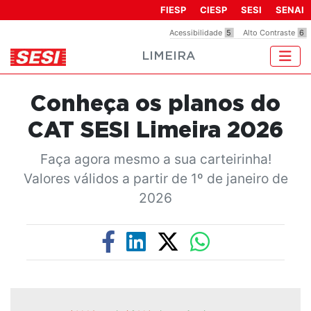
Observação:
FIESP
CIESP
SESI
SENAI
este
Acessibilidade
5
Alto Contraste
6
site
LIMEIRA
inclui
um
sistema
Conheça os planos do
de
acessibilidade.
CAT SESI Limeira 2026
Faça agora mesmo a sua carteirinha!
Valores válidos a partir de 1º de janeiro de
2026