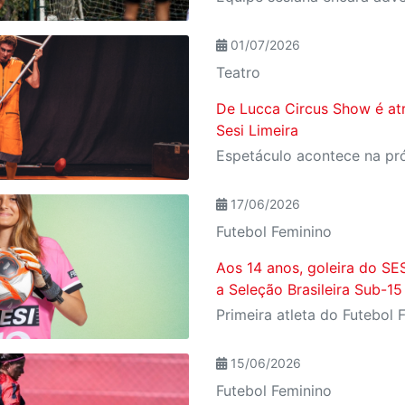
01/07/2026
Teatro
De Lucca Circus Show é at
Sesi Limeira
17/06/2026
Futebol Feminino
Aos 14 anos, goleira do S
a Seleção Brasileira Sub-15
15/06/2026
Futebol Feminino