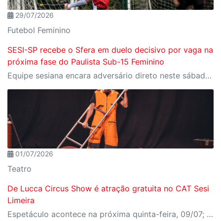
29/07/2026
Futebol Feminino
SESI-SP recebe o Sfera em duelo decisivo por vaga na
próxima fase do Paulista Sub-15 Feminino
Equipe sesiana encara adversário direto neste sábado (1º), em Rio Claro, pela penúltima rodada da fase de grupos
01/07/2026
Teatro
De Lucca Circus Show é atração gratuita no CAT Sesi
Limeira
Espetáculo acontece na próxima quinta-feira, 09/07; ingressos já estão disponíveis