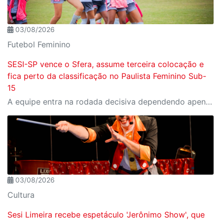
03/08/2026
Futebol Feminino
SESI-SP vence o Sfera, assume terceira colocação e
fica perto da classificação no Paulista Feminino Sub-
15
A equipe entra na rodada decisiva dependendo apenas de seus próprios resultados para avançar ao mata-mata
03/08/2026
Cultura
Sesi Limeira recebe espetáculo 'Jerônimo Show', que