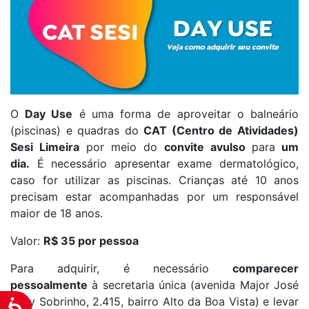
O
Day Use
é uma forma de aproveitar o balneário
(piscinas) e quadras do
CAT (Centro de Atividades)
Sesi Limeira
por meio do
convite avulso
para
um
dia
.
É necessário apresentar exame dermatológico,
caso for utilizar as piscinas. Crianças até 10 anos
precisam estar acompanhadas por um responsável
maior de 18 anos.
Valor:
R$ 35 por pessoa
Para adquirir, é necessário
comparecer
pessoalmente
à secretaria única (avenida Major José
Levy Sobrinho, 2.415, bairro Alto da Boa Vista) e levar
Acessibilidade