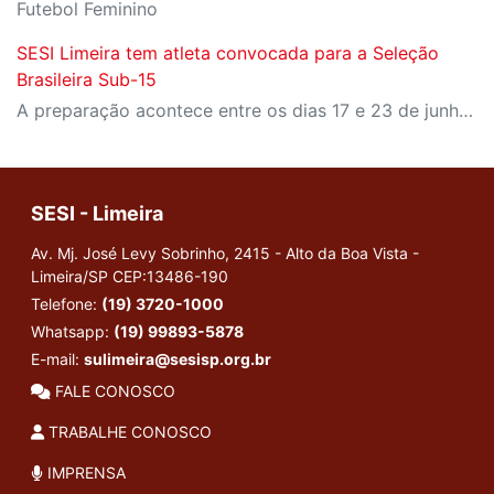
Futebol Feminino
SESI Limeira tem atleta convocada para a Seleção
Brasileira Sub-15
A preparação acontece entre os dias 17 e 23 de junho de 2026
SESI - Limeira
Av. Mj. José Levy Sobrinho, 2415 - Alto da Boa Vista -
Limeira/SP
CEP:13486-190
Telefone:
(19) 3720-1000
Whatsapp:
(19) 99893-5878
E-mail:
sulimeira@sesisp.org.br
FALE CONOSCO
TRABALHE CONOSCO
IMPRENSA