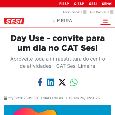
Observação:
FIESP
CIESP
SESI
SENAI
este
Acessibilidade
5
Alto Contraste
6
site
LIMEIRA
inclui
um
sistema
Day Use - convite para
de
acessibilidade.
um dia no CAT Sesi
Aproveite toda a infraestrutura do centro
de atividades - CAT Sesi Limeira
22/02/202309:59- atualizado às 11:19 em 26/02/2025