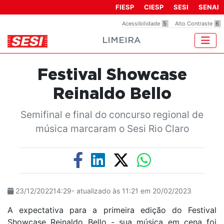
Observação:
FIESP
CIESP
SESI
SENAI
este
Acessibilidade
5
Alto Contraste
6
site
LIMEIRA
inclui
um
sistema
Festival Showcase
de
acessibilidade.
Reinaldo Bello
Semifinal e final do concurso regional de
música marcaram o Sesi Rio Claro
23/12/202214:29- atualizado às 11:21 em 20/02/2023
A expectativa para a primeira edição do Festival
Showcase Reinaldo Bello - sua música em cena foi