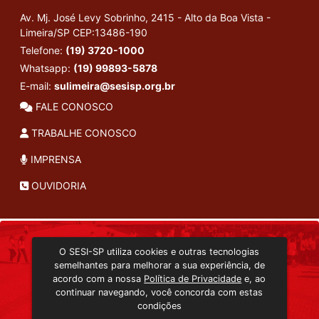
Av. Mj. José Levy Sobrinho, 2415 - Alto da Boa Vista -
Limeira/SP
CEP:13486-190
Telefone:
(19) 3720-1000
Whatsapp:
(19) 99893-5878
E-mail:
sulimeira@sesisp.org.br
FALE CONOSCO
TRABALHE CONOSCO
IMPRENSA
OUVIDORIA
INSTITUCIONAL
O SESI-SP utiliza cookies e outras tecnologias
TRANSMISSÃO ON-LINE
semelhantes para melhorar a sua experiência, de
EDITORA SESI-SP
acordo com a nossa
Política de Privacidade
e, ao
CONSULTA AO ACERVO
continuar navegando, você concorda com estas
condições