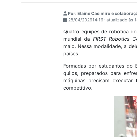
visuais
que
Por: Elaine Casimiro e colaboraç
28/04/202614:16- atualizado às 
usam
um
Quatro equipes de robótica do
leitor
mundial da
FIRST Robotics C
de
maio. Nessa modalidade, a del
tela;
países.
Pressione
Control-
Formadas por estudantes do E
F10
quilos, preparados para enfr
para
máquinas precisam executar 
abrir
competitivo.
um
menu
de
acessibilidade.