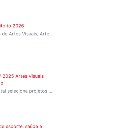
itório 2026
Iniciativa seleciona projetos de Artes Visuais, Artes Cênicas, Música e Difusão Literária para ocupação dos espaços culturais da instituição em diferentes regiões de São Paulo
P 2025 Artes Visuais –
io
Com apoio financeiro, o edital seleciona projetos de ocupações artísticas para espaços de diversas unidades do SESI-SP
de esporte, saúde e