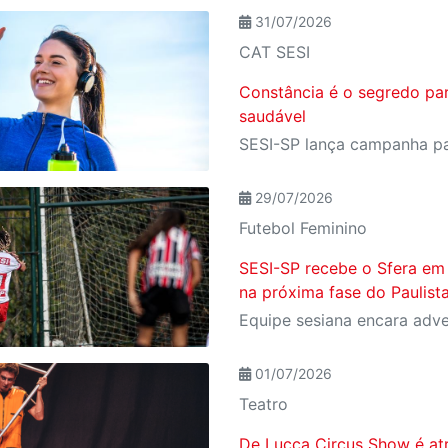
31/07/2026
CAT SESI
Constância é o segredo pa
saudável
29/07/2026
Futebol Feminino
SESI-SP recebe o Sfera em
na próxima fase do Paulist
01/07/2026
Teatro
De Lucca Circus Show é at