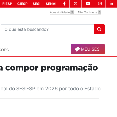
FIESP
CIESP
SESI
SENAI
Acessibilidade
5
Alto Contraste
6
MEU SESI
ÇÕES
para compor programação
ical do SESI-SP em 2026 por todo o Estado