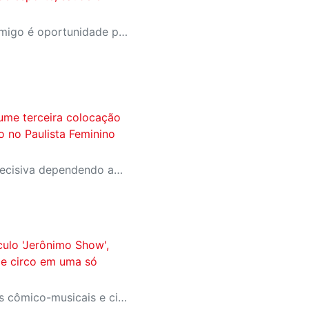
A campanha Convide um Amigo é oportunidade para reunir amigos para aproveitar juntos toda estrutura da unidade SESI-SP mais próxima. Os benefícios para clientes e convidados estão no regulamento
ume terceira colocação
ão no Paulista Feminino
A equipe entra na rodada decisiva dependendo apenas de seus próprios resultados para avançar ao mata-mata
culo 'Jerônimo Show',
 e circo em uma só
Show gratuito com números cômico-musicais e circenses acontece no dia 15/08, sábado, às 16h, no CAT Sesi Limeira