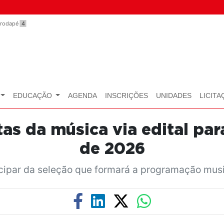
o rodapé
4
EDUCAÇÃO
AGENDA
INSCRIÇÕES
UNIDADES
LICITA
stas da música via edital 
de 2026
icipar da seleção que formará a programação mus