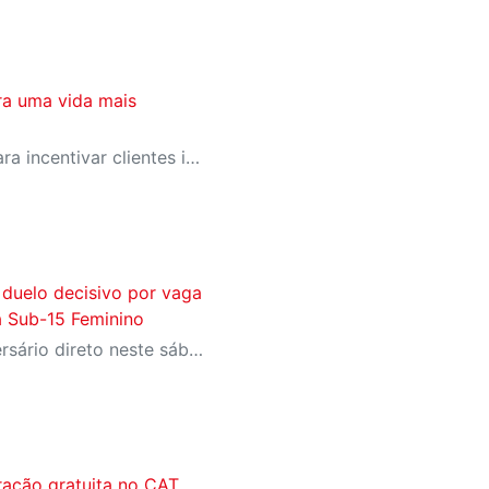
ra uma vida mais
SESI-SP lança campanha para incentivar clientes inativos a retomarem a prática de atividades físicas, esporte e lazer com benefícios exclusivos
 duelo decisivo por vaga
a Sub-15 Feminino
Equipe sesiana encara adversário direto neste sábado (1º), em Rio Claro, pela penúltima rodada da fase de grupos
ração gratuita no CAT