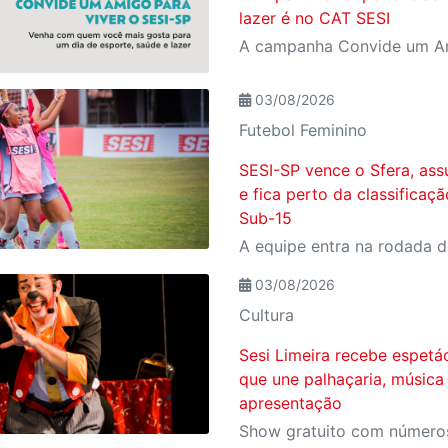
lazer é no CAT SESI
03/08/2026
Futebol Feminino
SESI-SP vence o Sfera, ass
e fica perto da classificaç
Sub-15
03/08/2026
Cultura
Sesi Limeira recebe espetá
que une palhaçaria, música
apresentação