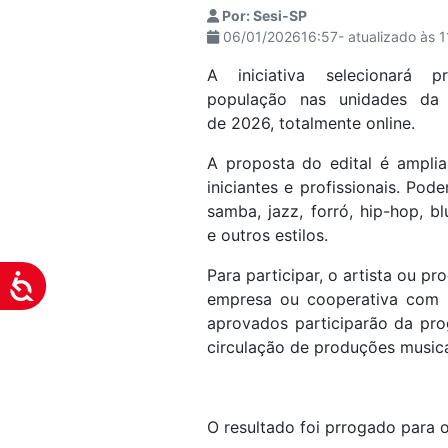
Por: Sesi-SP
visuais
06/01/202616:57- atualizado às 
que
usam
A iniciativa selecionará 
um
população nas unidades da c
leitor
de 2026, totalmente online.
de
A proposta do edital é ampliar
tela;
iniciantes e profissionais. Pod
Pressione
samba, jazz, forró, hip-hop, bl
Control-
e outros estilos.
F10
para
Para participar, o artista ou p
Acessibilidade
abrir
empresa ou cooperativa com C
um
aprovados participarão da pro
menu
circulação de produções musica
de
acessibilidade.
O resultado foi prrogado para o