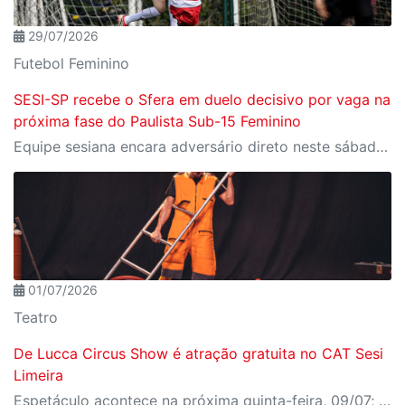
29/07/2026
Futebol Feminino
SESI-SP recebe o Sfera em duelo decisivo por vaga na
próxima fase do Paulista Sub-15 Feminino
Equipe sesiana encara adversário direto neste sábado (1º), em Rio Claro, pela penúltima rodada da fase de grupos
01/07/2026
Teatro
De Lucca Circus Show é atração gratuita no CAT Sesi
Limeira
Espetáculo acontece na próxima quinta-feira, 09/07; ingressos já estão disponíveis