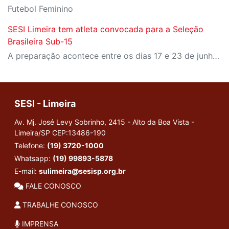
Futebol Feminino
SESI Limeira tem atleta convocada para a Seleção
Brasileira Sub-15
A preparação acontece entre os dias 17 e 23 de junho de 2026
SESI - Limeira
Av. Mj. José Levy Sobrinho, 2415 - Alto da Boa Vista -
Limeira/SP
CEP:13486-190
Telefone:
(19) 3720-1000
Whatsapp:
(19) 99893-5878
E-mail:
sulimeira@sesisp.org.br
FALE CONOSCO
TRABALHE CONOSCO
IMPRENSA