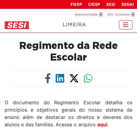
Observação:
FIESP
CIESP
SESI
SENAI
este
Acessibilidade
5
Alto Contraste
6
site
LIMEIRA
inclui
um
sistema
Regimento da Rede
de
acessibilidade.
Escolar
O documento do Regimento Escolar detalha os
princípios e objetivos gerais do nosso sistema de
ensino além de destacar os direitos e deveres dos
alunos e das famílias. Acesse o arquivo
aqui
.