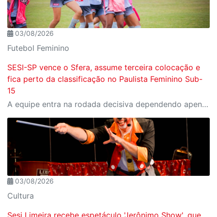
03/08/2026
Futebol Feminino
SESI-SP vence o Sfera, assume terceira colocação e
fica perto da classificação no Paulista Feminino Sub-
15
A equipe entra na rodada decisiva dependendo apenas de seus próprios resultados para avançar ao mata-mata
03/08/2026
Cultura
Sesi Limeira recebe espetáculo 'Jerônimo Show', que